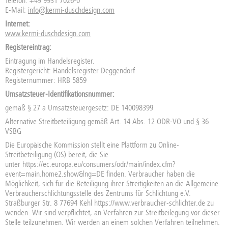
Telefon: +49 9931 7026-0
E-Mail:
info@kermi-duschdesign.com
Internet:
www.kermi-duschdesign.com
Registereintrag:
Eintragung im Handelsregister.
Registergericht: Handelsregister Deggendorf
Registernummer: HRB 5859
Umsatzsteuer-Identifikationsnummer:
gemäß § 27 a Umsatzsteuergesetz: DE 140098399
Alternative Streitbeteiligung gemäß Art. 14 Abs. 12 ODR-VO und § 36
VSBG
Die Europäische Kommission stellt eine Plattform zu Online-
Streitbeteiligung (OS) bereit, die Sie
unter
https://ec.europa.eu/consumers/odr/main/index.cfm?
event=main.home2.show&lng=DE
finden. Verbraucher haben die
Möglichkeit, sich für die Beteiligung ihrer Streitigkeiten an die Allgemeine
Verbraucherschlichtungsstelle des Zentrums für Schlichtung e.V.
Straßburger Str. 8 77694 Kehl
https://www.verbraucher-schlichter.de
zu
wenden. Wir sind verpflichtet, an Verfahren zur Streitbeilegung vor dieser
Stelle teilzunehmen. Wir werden an einem solchen Verfahren teilnehmen.